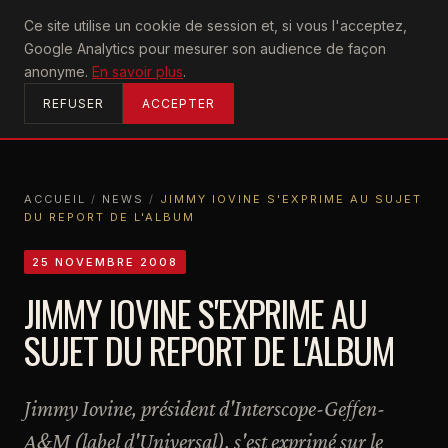
U2
Ce site utilise un cookie de session et, si vous l'acceptez,
achtung
Google Analytics pour mesurer son audience de façon
ACCUEIL
anonyme.
En savoir plus
.
REFUSER
ACCEPTER
ACCUEIL
/
NEWS
/
JIMMY IOVINE S'EXPRIME AU SUJET
DU REPORT DE L'ALBUM
ACCUEIL
NEWS
JIMMY IOVINE S'EXPRIME AU SUJET DU REPORT DE L'ALBUM
25 NOVEMBRE 2008
JIMMY IOVINE S'EXPRIME AU
SUJET DU REPORT DE L'ALBUM
Jimmy Iovine, président d'Interscope-Geffen-
A&M (label d'Universal), s'est exprimé sur le