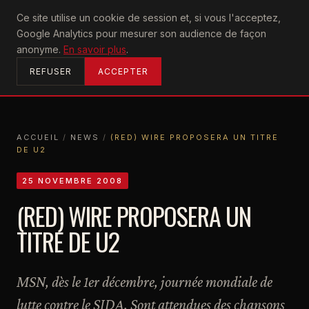
U2
Ce site utilise un cookie de session et, si vous l'acceptez,
achtung
Google Analytics pour mesurer son audience de façon
ACCUEIL
anonyme.
En savoir plus
.
REFUSER
ACCEPTER
ACCUEIL
/
NEWS
/
(RED) WIRE PROPOSERA UN TITRE
DE U2
ACCUEIL
NEWS
(RED) WIRE PROPOSERA UN TITRE DE U2
25 NOVEMBRE 2008
(RED) WIRE PROPOSERA UN
TITRE DE U2
MSN, dès le 1er décembre, journée mondiale de
lutte contre le SIDA. Sont attendues des chansons