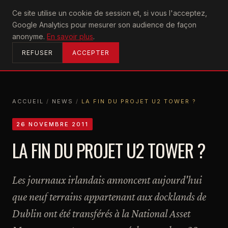
U2
Ce site utilise un cookie de session et, si vous l'acceptez,
achtung
Google Analytics pour mesurer son audience de façon
ACCUEIL
anonyme.
En savoir plus
.
REFUSER
ACCEPTER
ACCUEIL
/
NEWS
/
LA FIN DU PROJET U2 TOWER ?
ACCUEIL
NEWS
LA FIN DU PROJET U2 TOWER ?
26 NOVEMBRE 2011
LA FIN DU PROJET U2 TOWER ?
Les journaux irlandais annoncent aujourd'hui
que neuf terrains appartenant aux docklands de
Dublin ont été transférés à la National Asset