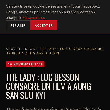
U2
Ce site utilise un cookie de session et, si vous l'acceptez,
achtung
Google Analytics pour mesurer son audience de façon
ACCUEIL
anonyme.
En savoir plus
.
REFUSER
ACCEPTER
ACCUEIL
/
NEWS
/
THE LADY : LUC BESSON CONSACRE
UN FILM À AUNG SAN SUU KYI
ACCUEIL
NEWS
THE LADY : LUC BESSON CONSACRE UN FILM À AUNG SAN SUU KYI
28 NOVEMBRE 2011
THE LADY : LUC BESSON
CONSACRE UN FILM À AUNG
SAN SUU KYI
Mercredi prochain sortira en France « The Lady