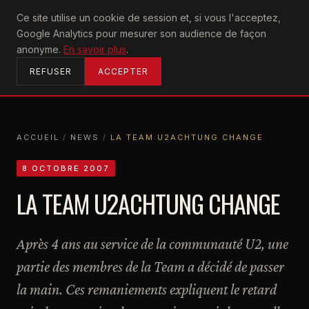
U2
Ce site utilise un cookie de session et, si vous l'acceptez,
achtung
Google Analytics pour mesurer son audience de façon
ACCUEIL
anonyme.
En savoir plus
.
REFUSER
ACCEPTER
ACCUEIL
/
NEWS
/
LA TEAM U2ACHTUNG CHANGE
ACCUEIL
NEWS
LA TEAM U2ACHTUNG CHANGE
8 OCTOBRE 2007
LA TEAM U2ACHTUNG CHANGE
Après 4 ans au service de la communauté U2, une
partie des membres de la Team a décidé de passer
la main. Ces remaniements expliquent le retard