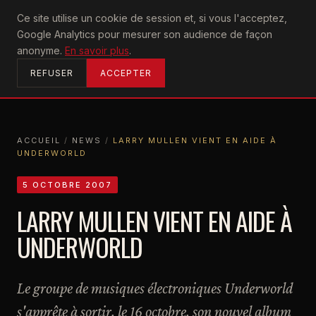
U2
Ce site utilise un cookie de session et, si vous l'acceptez,
achtung
Google Analytics pour mesurer son audience de façon
ACCUEIL
anonyme.
En savoir plus
.
REFUSER
ACCEPTER
ACCUEIL
/
NEWS
/
LARRY MULLEN VIENT EN AIDE À
UNDERWORLD
ACCUEIL
NEWS
LARRY MULLEN VIENT EN AIDE À UNDERWORLD
5 OCTOBRE 2007
LARRY MULLEN VIENT EN AIDE À
UNDERWORLD
Le groupe de musiques électroniques Underworld
s'apprête à sortir, le 16 octobre, son nouvel album