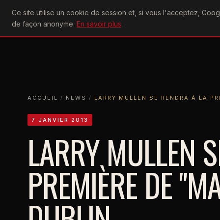
U2
Ce site utilise un cookie de session et, si vous l'acceptez, Go
achtung
ACTU
CONCERTS
DIS
de façon anonyme.
En savoir plus
.
ACCUEIL
ACCUEIL
NEWS
LARRY MULLEN SE RENDRA À LA PREMIÈR
ACCUEIL
/
NEWS
/
LARRY MULLEN SE RENDRA À LA PR
7 JANVIER 2013
LARRY MULLEN S
PREMIÈRE DE "MA
DUBLIN