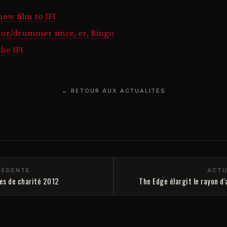
new film to IFI
ctor/drummer since, er, Ringo
the IFI
← RETOUR AUX ACTUALITÉS
CÉDENTE
ACTU
es de charité 2012
The Edge élargit le rayon d