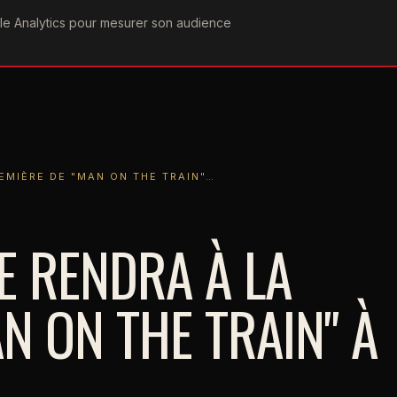
ogle Analytics pour mesurer son audience
COGRAPHIE
PAROLES
VIDÉOGRAPHIE
FORUMS
TEAM
E DE "MAN ON THE TRAIN"…
EMIÈRE DE "MAN ON THE TRAIN"…
E RENDRA À LA
N ON THE TRAIN" À