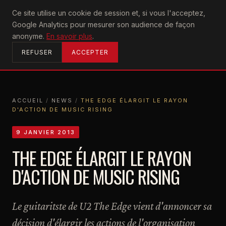
U2
Ce site utilise un cookie de session et, si vous l'acceptez,
achtung
Google Analytics pour mesurer son audience de façon
ACCUEIL
anonyme.
En savoir plus
.
REFUSER
ACCEPTER
ACCUEIL
/
NEWS
/
THE EDGE ÉLARGIT LE RAYON
D'ACTION DE MUSIC RISING
ACCUEIL
NEWS
THE EDGE ÉLARGIT LE RAYON D'ACTION DE MUSIC RISING
9 JANVIER 2013
THE EDGE ÉLARGIT LE RAYON
D'ACTION DE MUSIC RISING
Le guitaritste de U2 The Edge vient d'annoncer sa
décision d'élargir les actions de l'organisation