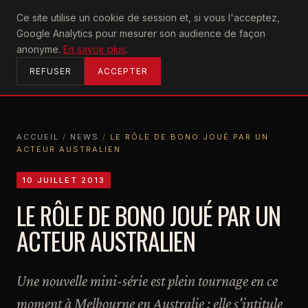
U2
Ce site utilise un cookie de session et, si vous l'acceptez,
achtung
Google Analytics pour mesurer son audience de façon
ACCUEIL
anonyme.
En savoir plus
.
REFUSER
ACCEPTER
ACCUEIL
/
NEWS
/
LE RÔLE DE BONO JOUÉ PAR UN
ACTEUR AUSTRALIEN
ACCUEIL
NEWS
LE RÔLE DE BONO JOUÉ PAR UN ACTEUR AUSTRALIEN
10 JUILLET 2013
LE RÔLE DE BONO JOUÉ PAR UN
ACTEUR AUSTRALIEN
Une nouvelle mini-série est plein tournage en ce
moment à Melbourne en Australie : elle s'intitule