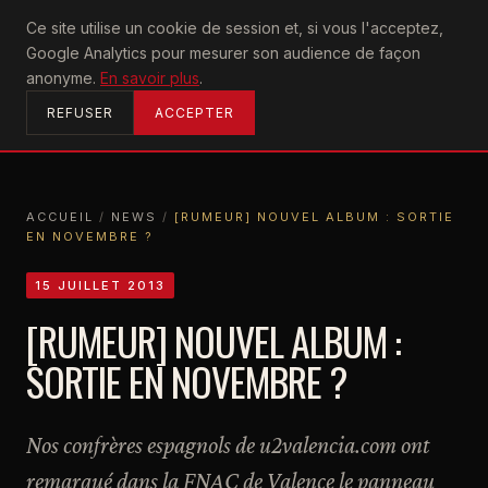
U2
Ce site utilise un cookie de session et, si vous l'acceptez,
achtung
Google Analytics pour mesurer son audience de façon
ACCUEIL
anonyme.
En savoir plus
.
REFUSER
ACCEPTER
ACCUEIL
/
NEWS
/
[RUMEUR] NOUVEL ALBUM : SORTIE
EN NOVEMBRE ?
ACCUEIL
NEWS
[RUMEUR] NOUVEL ALBUM : SORTIE EN NOVEMBRE ?
15 JUILLET 2013
[RUMEUR] NOUVEL ALBUM :
SORTIE EN NOVEMBRE ?
Nos confrères espagnols de u2valencia.com ont
remarqué dans la FNAC de Valence le panneau