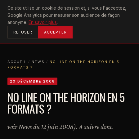
U2
Ce site utilise un cookie de session et, si vous l'acceptez,
achtung
Google Analytics pour mesurer son audience de façon
ACCUEIL
anonyme.
En savoir plus
.
REFUSER
ACCEPTER
ACCUEIL
/
NEWS
/
NO LINE ON THE HORIZON EN 5
FORMATS ?
ACCUEIL
NEWS
NO LINE ON THE HORIZON EN 5 FORMATS ?
20 DÉCEMBRE 2008
NO LINE ON THE HORIZON EN 5
FORMATS ?
voir News du 12 juin 2008). A suivre donc.