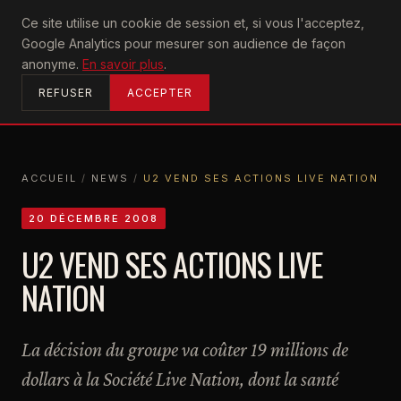
U2
Ce site utilise un cookie de session et, si vous l'acceptez,
achtung
Google Analytics pour mesurer son audience de façon
ACCUEIL
anonyme.
En savoir plus
.
REFUSER
ACCEPTER
ACCUEIL
/
NEWS
/
U2 VEND SES ACTIONS LIVE NATION
ACCUEIL
NEWS
U2 VEND SES ACTIONS LIVE NATION
20 DÉCEMBRE 2008
U2 VEND SES ACTIONS LIVE
NATION
La décision du groupe va coûter 19 millions de
dollars à la Société Live Nation, dont la santé