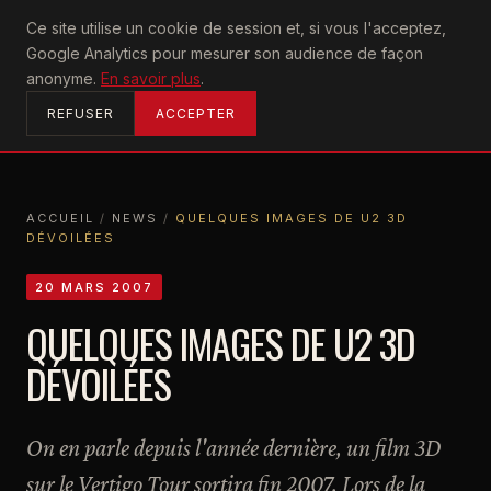
U2
Ce site utilise un cookie de session et, si vous l'acceptez,
achtung
Google Analytics pour mesurer son audience de façon
ACCUEIL
anonyme.
En savoir plus
.
REFUSER
ACCEPTER
ACCUEIL
/
NEWS
/
QUELQUES IMAGES DE U2 3D
DÉVOILÉES
ACCUEIL
NEWS
QUELQUES IMAGES DE U2 3D DÉVOILÉES
20 MARS 2007
QUELQUES IMAGES DE U2 3D
DÉVOILÉES
On en parle depuis l'année dernière, un film 3D
sur le Vertigo Tour sortira fin 2007. Lors de la