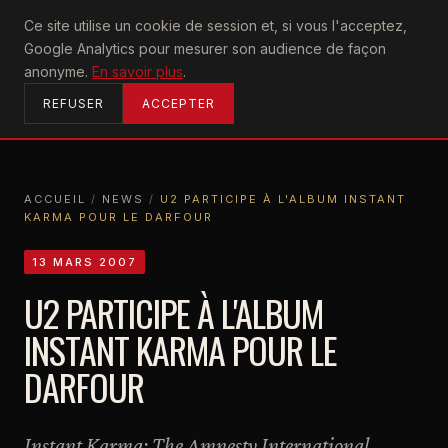
U2
Ce site utilise un cookie de session et, si vous l'acceptez,
achtung
Google Analytics pour mesurer son audience de façon
ACCUEIL
anonyme.
En savoir plus
.
REFUSER
ACCEPTER
ACCUEIL
/
NEWS
/
U2 PARTICIPE À L'ALBUM INSTANT
KARMA POUR LE DARFOUR
ACCUEIL
NEWS
U2 PARTICIPE À L'ALBUM INSTANT KARMA POUR LE DARFOUR
13 MARS 2007
U2 PARTICIPE À L'ALBUM
INSTANT KARMA POUR LE
DARFOUR
Instant Karma: The Amnesty International