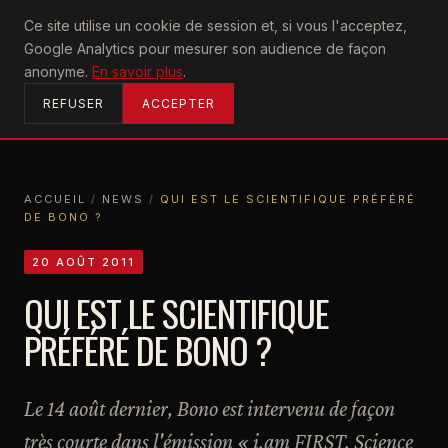
U2
Ce site utilise un cookie de session et, si vous l'acceptez,
achtung
Google Analytics pour mesurer son audience de façon
ACCUEIL
anonyme.
En savoir plus
.
REFUSER
ACCEPTER
ACCUEIL
/
NEWS
/
QUI EST LE SCIENTIFIQUE PRÉFÉRÉ
DE BONO ?
ACCUEIL
NEWS
QUI EST LE SCIENTIFIQUE PRÉFÉRÉ DE BONO ?
20 AOÛT 2011
QUI EST LE SCIENTIFIQUE
PRÉFÉRÉ DE BONO ?
Le 14 août dernier, Bono est intervenu de façon
très courte dans l'émission « i.am FIRST. Science