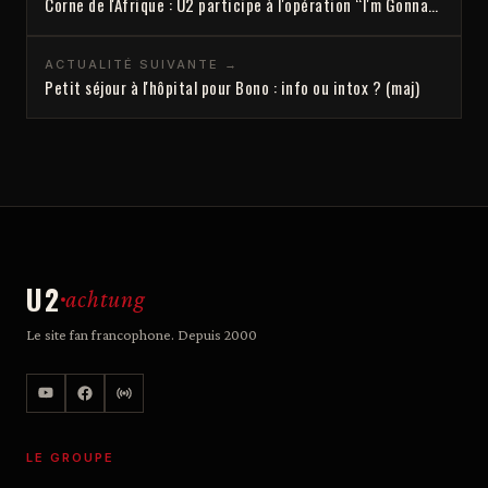
Corne de l'Afrique : U2 participe à l'opération “I'm Gonna…
ACTUALITÉ SUIVANTE →
Petit séjour à l'hôpital pour Bono : info ou intox ? (maj)
U2
achtung
Le site fan francophone. Depuis 2000
LE GROUPE