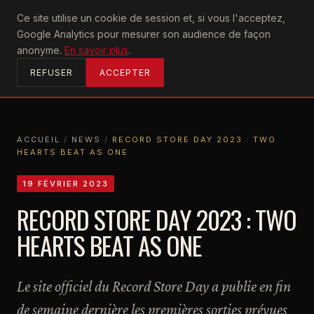
U2
Ce site utilise un cookie de session et, si vous l'acceptez,
achtung
Google Analytics pour mesurer son audience de façon
ACCUEIL
anonyme.
En savoir plus
.
REFUSER
ACCEPTER
ACCUEIL
/
NEWS
/
RECORD STORE DAY 2023 : TWO
HEARTS BEAT AS ONE
ACCUEIL
NEWS
RECORD STORE DAY 2023 : TWO HEARTS BEAT AS ONE
19 FÉVRIER 2023
RECORD STORE DAY 2023 : TWO
HEARTS BEAT AS ONE
Le site officiel du Record Store Day a publie en fin
de semaine dernière les premières sorties prévues