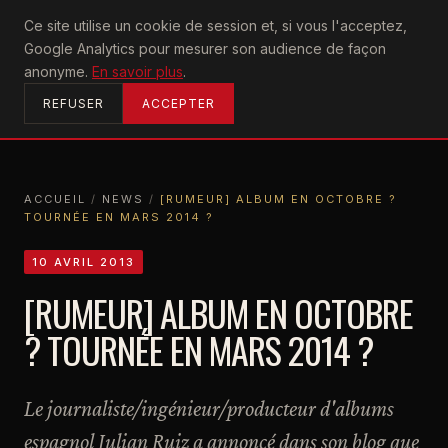
U2
Ce site utilise un cookie de session et, si vous l'acceptez,
achtung
Google Analytics pour mesurer son audience de façon
ACCUEIL
anonyme.
En savoir plus
.
REFUSER
ACCEPTER
ACCUEIL
/
NEWS
/
[RUMEUR] ALBUM EN OCTOBRE ?
TOURNÉE EN MARS 2014 ?
ACCUEIL
NEWS
[RUMEUR] ALBUM EN OCTOBRE ? TOURNÉE EN MARS 2014 ?
10 AVRIL 2013
[RUMEUR] ALBUM EN OCTOBRE
? TOURNÉE EN MARS 2014 ?
Le journaliste/ingénieur/producteur d'albums
espagnol Julian Ruiz a annoncé dans son blog que