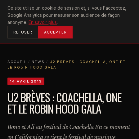
U2
Ce site utilise un cookie de session et, si vous l'acceptez,
achtung
Google Analytics pour mesurer son audience de façon
ACCUEIL
anonyme.
En savoir plus
.
REFUSER
ACCEPTER
ACCUEIL
/
NEWS
/
U2 BRÈVES : COACHELLA, ONE ET
LE ROBIN HOOD GALA
ACCUEIL
NEWS
U2 BRÈVES : COACHELLA, ONE ET LE ROBIN HOOD GALA
14 AVRIL 2013
U2 BRÈVES : COACHELLA, ONE
ET LE ROBIN HOOD GALA
Bono et Ali au festival de Coachella En ce moment
en Californica se tient le festival de musique