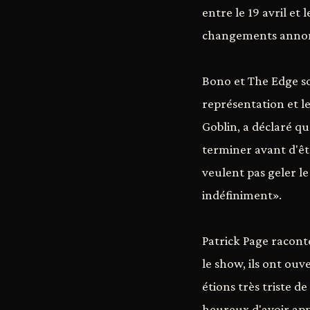
entre le 19 avril e
changements annonc
Bono et The Edge so
représentation et le
Goblin, a déclaré q
terminer avant d'êt
veulent pas geler le
indéfiniment».
Patrick Page racont
le show, ils ont ouv
étions très triste d
heureux d'avoir appr