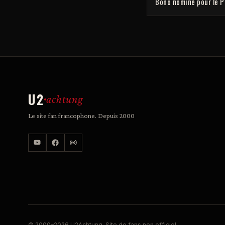
Bono nominé pour le P
U2
achtung
Le site fan francophone. Depuis 2000
© 2000–2026 U2Achtung. Site de fans non officiel.