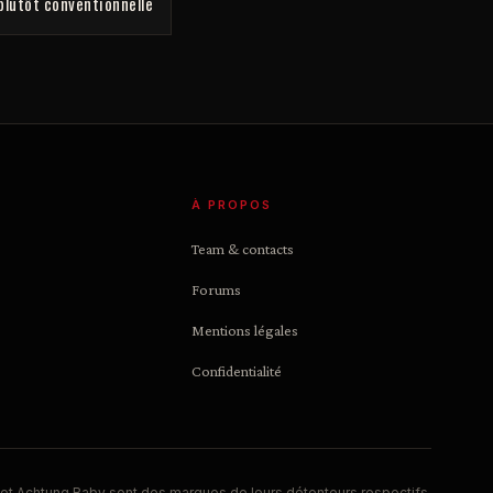
 plutôt conventionnelle
À PROPOS
Team & contacts
Forums
Mentions légales
Confidentialité
et Achtung Baby sont des marques de leurs détenteurs respectifs.