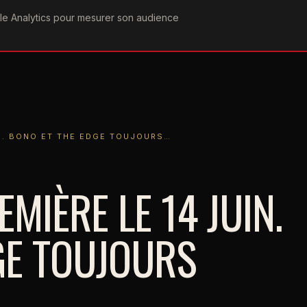
ogle Analytics pour mesurer son audience
COGRAPHIE
PAROLES
VIDÉOGRAPHIE
FORUMS
TEAM
ONO ET THE EDGE TOUJOURS…
IN. BONO ET THE EDGE TOUJOURS…
MIÈRE LE 14 JUIN.
GE TOUJOURS