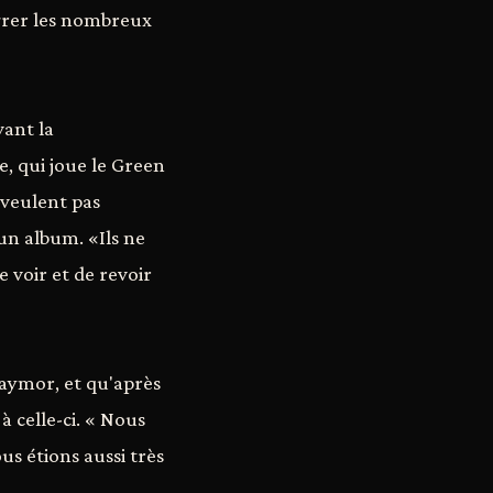
égrer les nombreux
vant la
e, qui joue le Green
 veulent pas
un album. «Ils ne
e voir et de revoir
Taymor, et qu'après
à celle-ci. « Nous
us étions aussi très