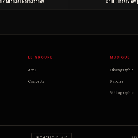
rix Michaël Gorbatchev
Chili : interview
LE GROUPE
MUSIQUE
Actu
Discographie
Concerts
Paroles
Vidéographie
☀
U2 
THÈME CLAIR