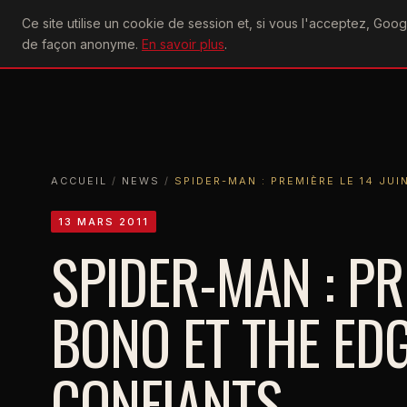
U2
Ce site utilise un cookie de session et, si vous l'acceptez, Go
achtung
ACTU
CONCERTS
DIS
de façon anonyme.
En savoir plus
.
ACCUEIL
ACCUEIL
NEWS
SPIDER-MAN : PREMIÈRE LE 14 JUIN. B
ACCUEIL
/
NEWS
/
SPIDER-MAN : PREMIÈRE LE 14 JU
13 MARS 2011
SPIDER-MAN : PRE
BONO ET THE ED
CONFIANTS