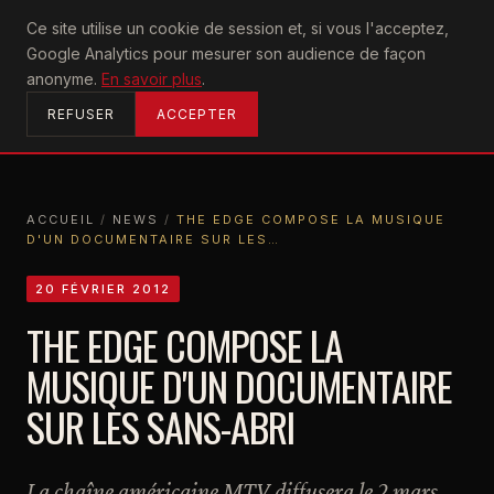
U2
Ce site utilise un cookie de session et, si vous l'acceptez,
achtung
Google Analytics pour mesurer son audience de façon
ACCUEIL
anonyme.
En savoir plus
.
REFUSER
ACCEPTER
ACCUEIL
/
NEWS
/
THE EDGE COMPOSE LA MUSIQUE
D'UN DOCUMENTAIRE SUR LES…
ACCUEIL
NEWS
THE EDGE COMPOSE LA MUSIQUE D'UN DOCUMENTAIRE SUR LES…
20 FÉVRIER 2012
THE EDGE COMPOSE LA
MUSIQUE D'UN DOCUMENTAIRE
SUR LES SANS-ABRI
La chaîne américaine MTV diffusera le 2 mars