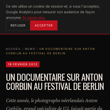
U2
Ce site utilise un cookie de session et, si vous l'acceptez,
achtung
Google Analytics pour mesurer son audience de façon
ACCUEIL
anonyme.
En savoir plus
.
REFUSER
ACCEPTER
ACCUEIL
/
NEWS
/
UN DOCUMENTAIRE SUR ANTON
CORBIJN AU FESTIVAL DE BERLIN
ACCUEIL
NEWS
UN DOCUMENTAIRE SUR ANTON CORBIJN AU FESTIVAL DE BERLIN
19 FÉVRIER 2012
UN DOCUMENTAIRE SUR ANTON
CORBIJN AU FESTIVAL DE BERLIN
Cette année, le photographe néerlandais Anton
Corbijn, grand spécialiste de U2, faisait partie du