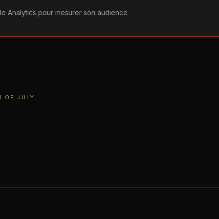
ogle Analytics pour mesurer son audience
COGRAPHIE
PAROLES
VIDÉOGRAPHIE
FORUMS
TEAM
JULY
H OF JULY