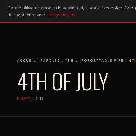
U2
Ce site utilise un cookie de session et, si vous l'acceptez, Go
achtung
ACTU
CONCERTS
DIS
de façon anonyme.
En savoir plus
.
ACCUEIL
ACCUEIL
PAROLES
THE UNFORGETTABLE FIRE
4TH OF 
ACCUEIL
/
PAROLES
/
THE UNFORGETTABLE FIRE
/
4T
4TH OF JULY
DURÉE
· 2:12
THE UNFORGETTABLE FIRE
1984