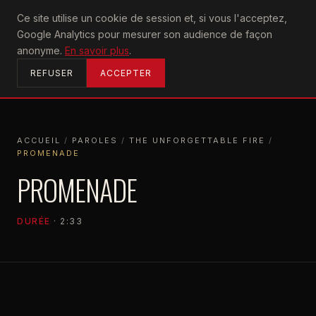
U2
Ce site utilise un cookie de session et, si vous l'acceptez,
achtung
Google Analytics pour mesurer son audience de façon
ACCUEIL
anonyme.
En savoir plus
.
REFUSER
ACCEPTER
ACCUEIL
/
PAROLES
/
THE UNFORGETTABLE FIRE
/
PROMENADE
ACCUEIL
PAROLES
THE UNFORGETTABLE FIRE
PROMENADE
PROMENADE
DURÉE
· 2:33
THE UNFORGETTABLE FIRE
1984