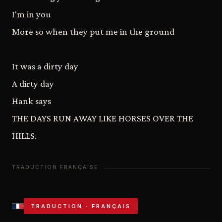
I'm in you
More so when they put me in the ground
It was a dirty day
A dirty day
Hank says
THE DAYS RUN AWAY LIKE HORSES OVER THE
HILLS.
TRADUCTION · FRANÇAIS