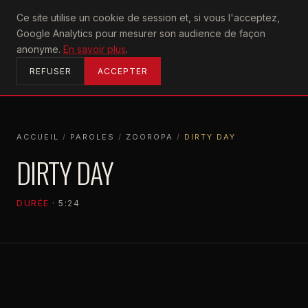
U2
Ce site utilise un cookie de session et, si vous l'acceptez,
achtung
Google Analytics pour mesurer son audience de façon
ACCUEIL
anonyme.
En savoir plus
.
REFUSER
ACCEPTER
ACCUEIL
/
PAROLES
/
ZOOROPA
/
DIRTY DAY
ACCUEIL
PAROLES
ZOOROPA
DIRTY DAY
DIRTY DAY
DURÉE
· 5:24
ZOOROPA
1993