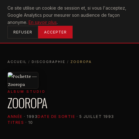
U2
Ce site utilise un cookie de session et, si vous l'acceptez,
achtung
Google Analytics pour mesurer son audience de façon
ACCUEIL
anonyme.
En savoir plus
.
REFUSER
ACCEPTER
ACCUEIL
/
DISCOGRAPHIE
/
ZOOROPA
ACCUEIL
DISCOGRAPHIE
ZOOROPA
ALBUM STUDIO
ZOOROPA
ANNÉE
· 1993
DATE DE SORTIE
· 5 JUILLET 1993
TITRES
· 10