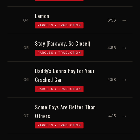
Lemon
04
6:56
→
PAROLES + TRADUCTION
Stay (Faraway, So Close!)
05
4:58
→
PAROLES + TRADUCTION
Daddy's Gonna Pay For Your
Crashed Car
06
4:58
→
PAROLES + TRADUCTION
Some Days Are Better Than
Others
07
4:15
→
PAROLES + TRADUCTION