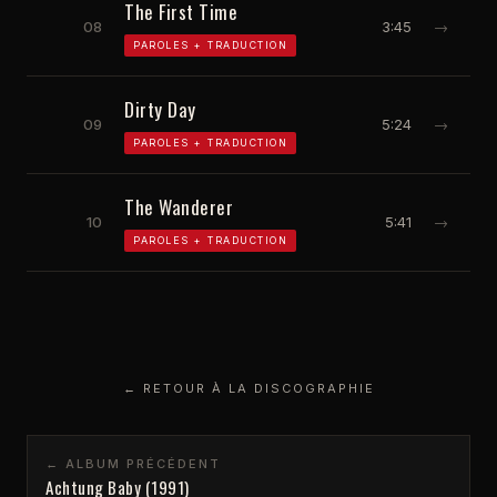
The First Time
08
3:45
→
PAROLES + TRADUCTION
Dirty Day
09
5:24
→
PAROLES + TRADUCTION
The Wanderer
10
5:41
→
PAROLES + TRADUCTION
← RETOUR À LA DISCOGRAPHIE
← ALBUM PRÉCÉDENT
Achtung Baby (1991)