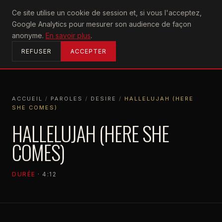
U2
Ce site utilise un cookie de session et, si vous l'acceptez,
achtung
Google Analytics pour mesurer son audience de façon
ACCUEIL
anonyme.
En savoir plus
.
REFUSER
ACCEPTER
ACCUEIL
/
PAROLES
/
DESIRE
/
HALLELUJAH (HERE
SHE COMES)
ACCUEIL
PAROLES
DESIRE
HALLELUJAH (HERE SHE COMES)
HALLELUJAH (HERE SHE
COMES)
DURÉE
· 4:12
DESIRE
1988