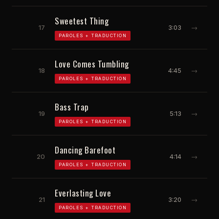
Sweetest Thing
17
3:03
→
PAROLES + TRADUCTION
Love Comes Tumbling
18
4:45
→
PAROLES + TRADUCTION
Bass Trap
19
5:13
→
PAROLES + TRADUCTION
Dancing Barefoot
20
4:14
→
PAROLES + TRADUCTION
Everlasting Love
21
3:20
→
PAROLES + TRADUCTION