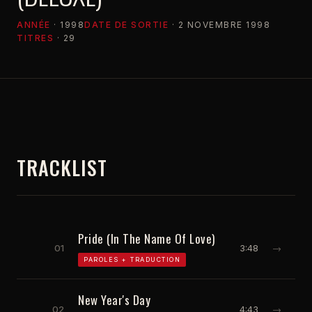
ANNÉE
· 1998
DATE DE SORTIE
· 2 NOVEMBRE 1998
TITRES
· 29
TRACKLIST
Pride (In The Name Of Love)
01
3:48
→
PAROLES + TRADUCTION
New Year's Day
02
4:43
→