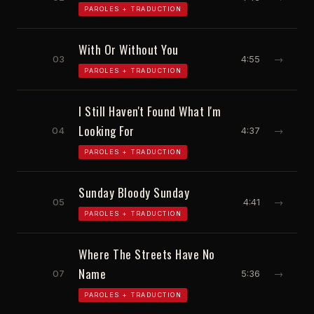
PAROLES + TRADUCTION
With Or Without You
03
4:55
→
PAROLES + TRADUCTION
I Still Haven't Found What I'm
Looking For
04
4:37
→
PAROLES + TRADUCTION
Sunday Bloody Sunday
05
4:41
→
PAROLES + TRADUCTION
Where The Streets Have No
Name
07
5:36
→
PAROLES + TRADUCTION