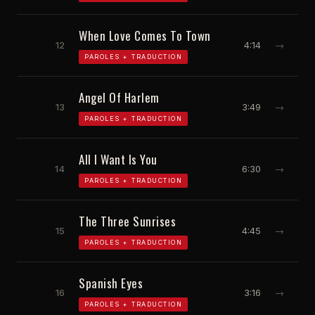
When Love Comes To Town
12
4:14
→
PAROLES + TRADUCTION
Angel Of Harlem
13
3:49
→
PAROLES + TRADUCTION
All I Want Is You
14
6:30
→
PAROLES + TRADUCTION
The Three Sunrises
15
4:45
→
PAROLES + TRADUCTION
Spanish Eyes
16
3:16
→
PAROLES + TRADUCTION