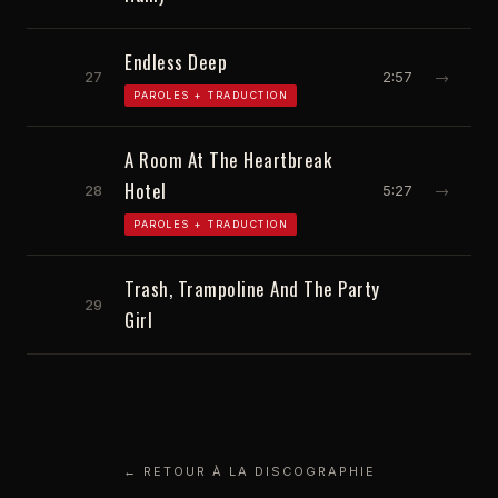
Endless Deep
27
2:57
→
PAROLES + TRADUCTION
A Room At The Heartbreak
Hotel
28
5:27
→
PAROLES + TRADUCTION
Trash, Trampoline And The Party
29
Girl
← RETOUR À LA DISCOGRAPHIE