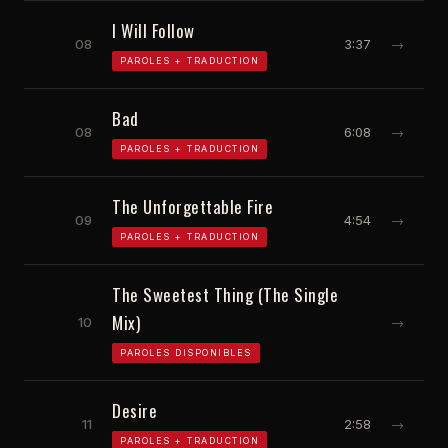
I Will Follow
08
3:37
→
PAROLES + TRADUCTION
Bad
08
6:08
→
PAROLES + TRADUCTION
The Unforgettable Fire
09
4:54
→
PAROLES + TRADUCTION
The Sweetest Thing (The Single
Mix)
10
→
PAROLES DISPONIBLES
Desire
11
2:58
→
PAROLES + TRADUCTION