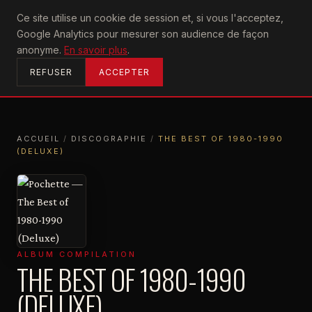
U2
Ce site utilise un cookie de session et, si vous l'acceptez,
achtung
Google Analytics pour mesurer son audience de façon
ACCUEIL
anonyme.
En savoir plus
.
REFUSER
ACCEPTER
ACCUEIL
/
DISCOGRAPHIE
/
THE BEST OF 1980-1990
(DELUXE)
ACCUEIL
DISCOGRAPHIE
THE BEST OF 1980-1990 (DELUXE)
ALBUM COMPILATION
THE BEST OF 1980-1990
(DELUXE)