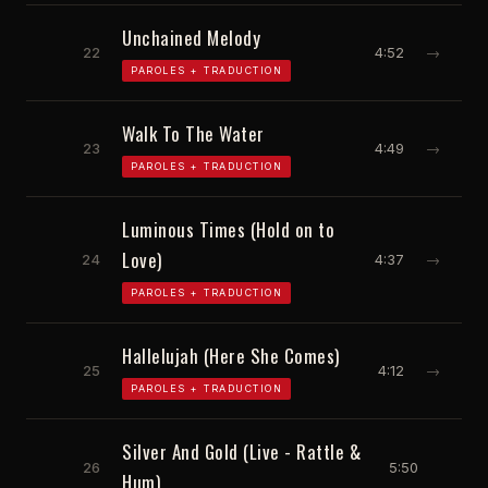
Unchained Melody
22
4:52
→
PAROLES + TRADUCTION
Walk To The Water
23
4:49
→
PAROLES + TRADUCTION
Luminous Times (Hold on to
Love)
24
4:37
→
PAROLES + TRADUCTION
Hallelujah (Here She Comes)
25
4:12
→
PAROLES + TRADUCTION
Silver And Gold (Live - Rattle &
26
5:50
Hum)