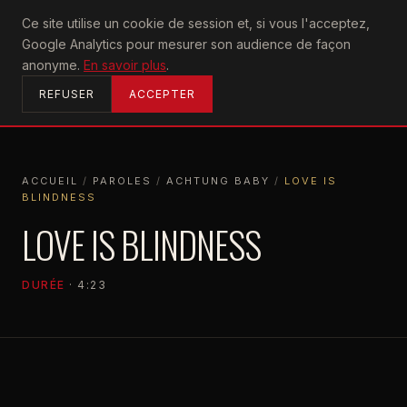
U2
Ce site utilise un cookie de session et, si vous l'acceptez,
achtung
Google Analytics pour mesurer son audience de façon
ACCUEIL
anonyme.
En savoir plus
.
REFUSER
ACCEPTER
ACCUEIL
/
PAROLES
/
ACHTUNG BABY
/
LOVE IS
BLINDNESS
ACCUEIL
PAROLES
ACHTUNG BABY
LOVE IS BLINDNESS
LOVE IS BLINDNESS
DURÉE
· 4:23
ACHTUNG BABY
1991