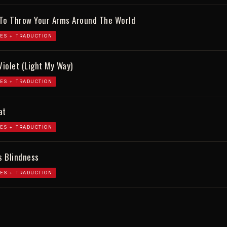
' To Throw Your Arms Around The World
ES + TRADUCTION
Violet (Light My Way)
ES + TRADUCTION
at
ES + TRADUCTION
s Blindness
ES + TRADUCTION