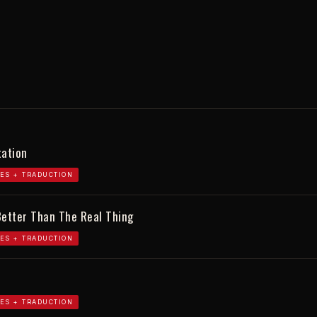
tation
ES + TRADUCTION
Better Than The Real Thing
ES + TRADUCTION
ES + TRADUCTION