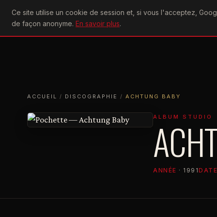
U2
Ce site utilise un cookie de session et, si vous l'acceptez, Go
achtung
ACTU
CONCERTS
DIS
de façon anonyme.
En savoir plus
.
ACCUEIL
ACCUEIL
DISCOGRAPHIE
ACHTUNG BABY
ACCUEIL
/
DISCOGRAPHIE
/
ACHTUNG BABY
ALBUM STUDIO
ACHT
ANNÉE
· 1991
DATE