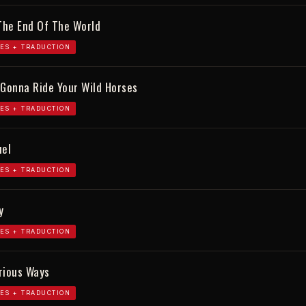
 The End Of The World
ES + TRADUCTION
 Gonna Ride Your Wild Horses
ES + TRADUCTION
uel
ES + TRADUCTION
y
ES + TRADUCTION
rious Ways
ES + TRADUCTION