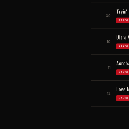
Tryin
09
PAROL
Ultra 
10
PAROL
Acrob
11
PAROL
Love I
12
PAROL