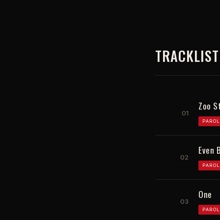
TRACKLIST
Zoo S
01
PAROL
Even 
02
PAROL
One
03
PAROL