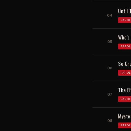
Until
04
PAROL
Who's
05
PAROL
So Cr
06
PAROL
The Fl
07
PAROL
Myste
08
PAROL