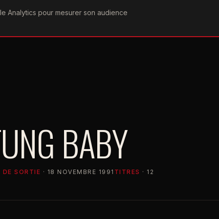
ogle Analytics pour mesurer son audience
COGRAPHIE
PAROLES
VIDÉOGRAPHIE
FORUMS
TEAM
UNG BABY
 DE SORTIE
· 18 NOVEMBRE 1991
TITRES
· 12