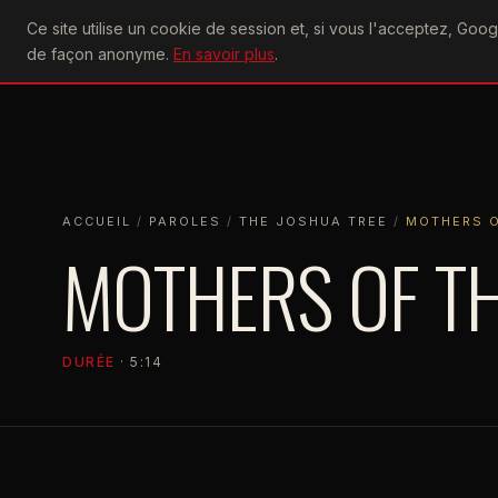
U2
Ce site utilise un cookie de session et, si vous l'acceptez, Go
achtung
ACTU
CONCERTS
DIS
de façon anonyme.
En savoir plus
.
ACCUEIL
ACCUEIL
PAROLES
THE JOSHUA TREE
MOTHERS OF THE
ACCUEIL
/
PAROLES
/
THE JOSHUA TREE
/
MOTHERS O
MOTHERS OF T
DURÉE
· 5:14
THE JOSHUA TREE
1987