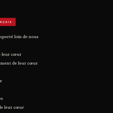
NÇAIS
mporté loin de nous
e leur cœur
ement de leur cœur
e
es
de leur cœur