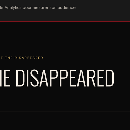
ogle Analytics pour mesurer son audience
COGRAPHIE
PAROLES
VIDÉOGRAPHIE
FORUMS
TEAM
 DISAPPEARED
F THE DISAPPEARED
HE DISAPPEARED