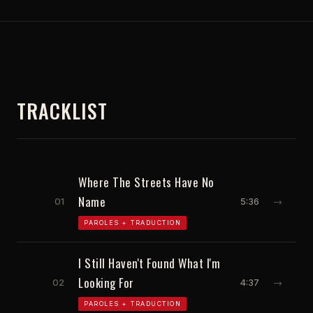
TRACKLIST
Where The Streets Have No
Name
01
5:36
→
PAROLES + TRADUCTION
I Still Haven't Found What I'm
Looking For
02
4:37
→
PAROLES + TRADUCTION