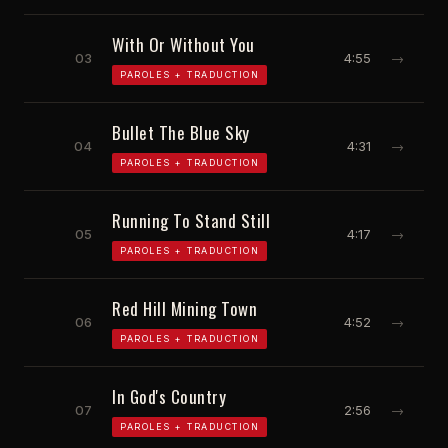
With Or Without You
03
4:55
→
PAROLES + TRADUCTION
Bullet The Blue Sky
04
4:31
→
PAROLES + TRADUCTION
Running To Stand Still
05
4:17
→
PAROLES + TRADUCTION
Red Hill Mining Town
06
4:52
→
PAROLES + TRADUCTION
In God's Country
07
2:56
→
PAROLES + TRADUCTION