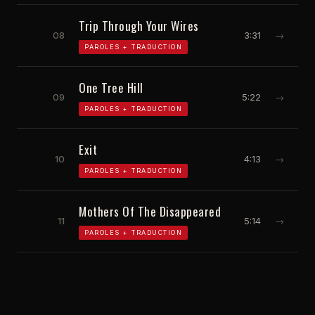
Trip Through Your Wires
08
3:31
→
PAROLES + TRADUCTION
One Tree Hill
09
5:22
→
PAROLES + TRADUCTION
Exit
10
4:13
→
PAROLES + TRADUCTION
Mothers Of The Disappeared
11
5:14
→
PAROLES + TRADUCTION