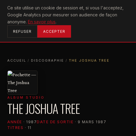
U2
Ce site utilise un cookie de session et, si vous l'acceptez,
achtung
Google Analytics pour mesurer son audience de façon
ACCUEIL
anonyme.
En savoir plus
.
REFUSER
ACCEPTER
ACCUEIL
/
DISCOGRAPHIE
/
THE JOSHUA TREE
ACCUEIL
DISCOGRAPHIE
THE JOSHUA TREE
ALBUM STUDIO
THE JOSHUA TREE
ANNÉE
· 1987
DATE DE SORTIE
· 9 MARS 1987
TITRES
· 11