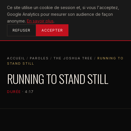
U2
Ce site utilise un cookie de session et, si vous l'acceptez,
achtung
Google Analytics pour mesurer son audience de façon
ACCUEIL
anonyme.
En savoir plus
.
REFUSER
ACCEPTER
ACCUEIL
/
PAROLES
/
THE JOSHUA TREE
/
RUNNING TO
STAND STILL
ACCUEIL
PAROLES
THE JOSHUA TREE
RUNNING TO STAND STILL
RUNNING TO STAND STILL
DURÉE
· 4:17
THE JOSHUA TREE
1987