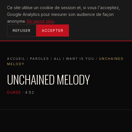
U2
Ce site utilise un cookie de session et, si vous l'acceptez,
achtung
Google Analytics pour mesurer son audience de façon
ACCUEIL
anonyme.
En savoir plus
.
REFUSER
ACCEPTER
ACCUEIL
/
PAROLES
/
ALL I WANT IS YOU
/
UNCHAINED
MELODY
ACCUEIL
PAROLES
ALL I WANT IS YOU
UNCHAINED MELODY
UNCHAINED MELODY
DURÉE
· 4:52
ALL I WANT IS YOU
1989