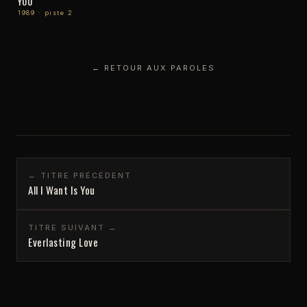
YOU
1989 · piste 2
← RETOUR AUX PAROLES
← TITRE PRÉCÉDENT
All I Want Is You
TITRE SUIVANT →
Everlasting Love