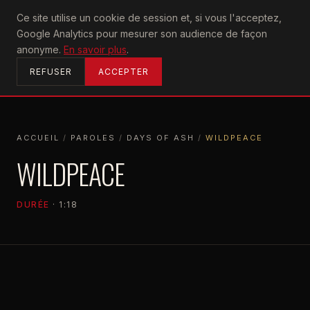
U2
Ce site utilise un cookie de session et, si vous l'acceptez,
achtung
Google Analytics pour mesurer son audience de façon
ACCUEIL
anonyme.
En savoir plus
.
REFUSER
ACCEPTER
ACCUEIL
/
PAROLES
/
DAYS OF ASH
/
WILDPEACE
ACCUEIL
PAROLES
DAYS OF ASH
WILDPEACE
WILDPEACE
DURÉE
· 1:18
DAYS OF ASH
2026