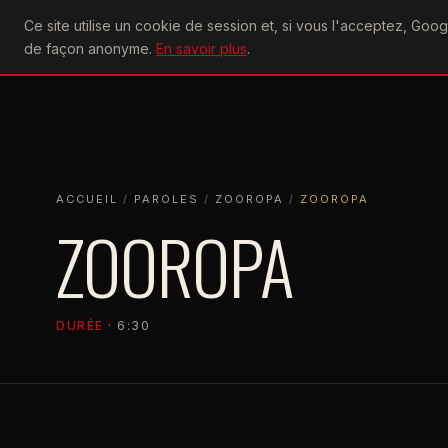
U2
Ce site utilise un cookie de session et, si vous l'acceptez, Go
achtung
ACTU
CONCERTS
DIS
de façon anonyme.
En savoir plus
.
ACCUEIL
ACCUEIL
PAROLES
ZOOROPA
ZOOROPA
ACCUEIL
/
PAROLES
/
ZOOROPA
/
ZOOROPA
ZOOROPA
DURÉE
· 6:30
ZOOROPA
1993