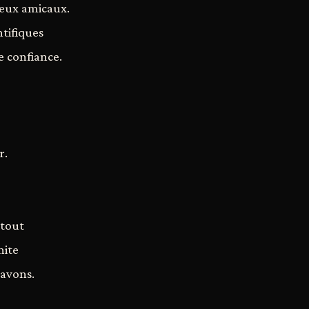
ieux amicaux.
ntifiques
e confiance.
r.
 tout
mite
 avons.