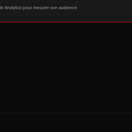
ogle Analytics pour mesurer son audience
COGRAPHIE
PAROLES
VIDÉOGRAPHIE
FORUMS
TEAM