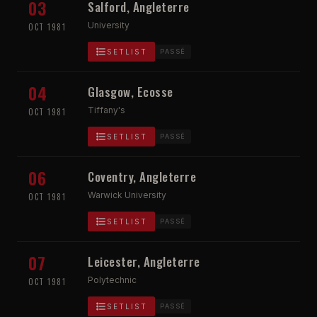
03
Salford, Angleterre
University
OCT 1981
SETLIST
PASSÉ
04
Glasgow, Ecosse
Tiffany's
OCT 1981
SETLIST
PASSÉ
06
Coventry, Angleterre
Warwick University
OCT 1981
SETLIST
PASSÉ
07
Leicester, Angleterre
Polytechnic
OCT 1981
SETLIST
PASSÉ