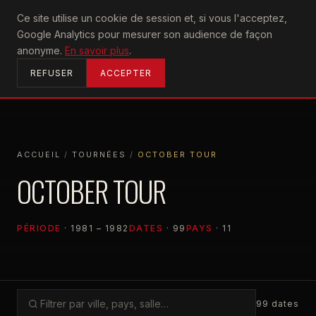
U2
Ce site utilise un cookie de session et, si vous l'acceptez,
achtung
Google Analytics pour mesurer son audience de façon
ACCUEIL
anonyme.
En savoir plus
.
REFUSER
ACCEPTER
ACCUEIL
/
TOURNÉES
/
OCTOBER TOUR
ACCUEIL
TOURNÉES
OCTOBER TOUR
OCTOBER TOUR
PÉRIODE
· 1981 – 1982
DATES
· 99
PAYS
· 11
99 dates