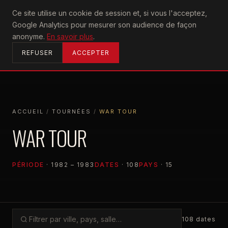
U2
Ce site utilise un cookie de session et, si vous l'acceptez,
achtung
Google Analytics pour mesurer son audience de façon
ACCUEIL
anonyme.
En savoir plus
.
REFUSER
ACCEPTER
ACCUEIL
/
TOURNÉES
/
WAR TOUR
ACCUEIL
TOURNÉES
WAR TOUR
WAR TOUR
PÉRIODE
· 1982 – 1983
DATES
· 108
PAYS
· 15
108 dates