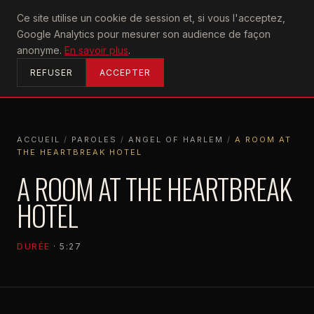
U2
Ce site utilise un cookie de session et, si vous l'acceptez,
achtung
Google Analytics pour mesurer son audience de façon
ACCUEIL
anonyme.
En savoir plus
.
REFUSER
ACCEPTER
ACCUEIL
/
PAROLES
/
ANGEL OF HARLEM
/
A ROOM AT
THE HEARTBREAK HOTEL
ACCUEIL
PAROLES
ANGEL OF HARLEM
A ROOM AT THE HEARTBREAK HOTEL
A ROOM AT THE HEARTBREAK
HOTEL
DURÉE
· 5:27
ANGEL OF HARLEM
1988