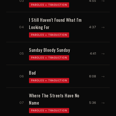
03
4:55
→
PAROLES + TRADUCTION
I Still Haven't Found What I'm
Looking For
04
4:37
→
PAROLES + TRADUCTION
Sunday Bloody Sunday
05
4:41
→
PAROLES + TRADUCTION
Bad
06
6:08
→
PAROLES + TRADUCTION
Where The Streets Have No
Name
07
5:36
→
PAROLES + TRADUCTION