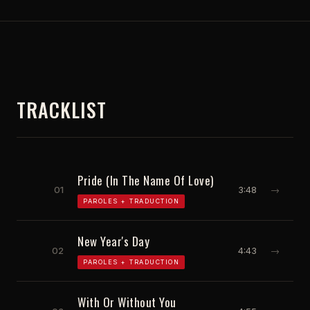
TRACKLIST
Pride (In The Name Of Love)
01
3:48
→
PAROLES + TRADUCTION
New Year's Day
02
4:43
→
PAROLES + TRADUCTION
With Or Without You