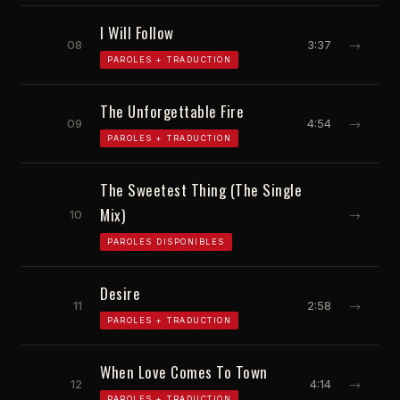
I Will Follow
08
3:37
→
PAROLES + TRADUCTION
The Unforgettable Fire
09
4:54
→
PAROLES + TRADUCTION
The Sweetest Thing (The Single
Mix)
10
→
PAROLES DISPONIBLES
Desire
11
2:58
→
PAROLES + TRADUCTION
When Love Comes To Town
12
4:14
→
PAROLES + TRADUCTION