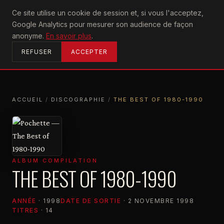
U2
Ce site utilise un cookie de session et, si vous l'acceptez,
achtung
Google Analytics pour mesurer son audience de façon
ACCUEIL
anonyme.
En savoir plus
.
REFUSER
ACCEPTER
ACCUEIL
/
DISCOGRAPHIE
/
THE BEST OF 1980-1990
ACCUEIL
DISCOGRAPHIE
THE BEST OF 1980-1990
ALBUM COMPILATION
THE BEST OF 1980-1990
ANNÉE
· 1998
DATE DE SORTIE
· 2 NOVEMBRE 1998
TITRES
· 14