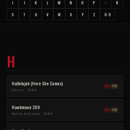
I
J
K
L
M
N
O
P
Q
R
S
T
U
V
W
X
Y
Z
0-9
H
Hallelujah (Here She Comes)
EN
FR
Desire · 1988
Hawkmoon 269
EN
FR
Rattle And Hum · 1988