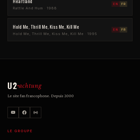
Heartland
EN
FR
Rattle And Hum · 1988
Hold Me, Thrill Me, Kiss Me, Kill Me
EN
FR
Hold Me, Thrill Me, Kiss Me, Kill Me · 1995
U2
achtung
Le site fan francophone. Depuis 2000
LE GROUPE