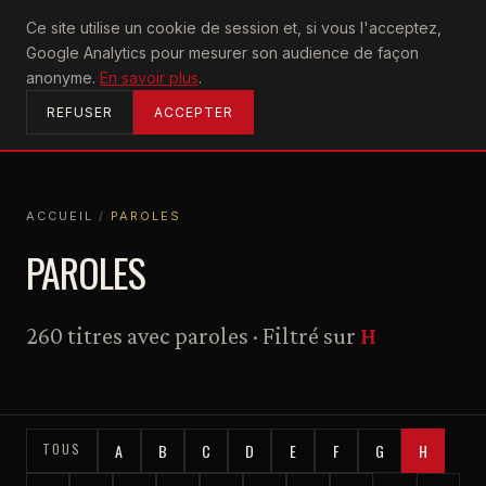
U2
Ce site utilise un cookie de session et, si vous l'acceptez,
achtung
Google Analytics pour mesurer son audience de façon
ACCUEIL
anonyme.
En savoir plus
.
REFUSER
ACCEPTER
ACCUEIL
/
PAROLES
ACCUEIL
PAROLES
PAROLES
260 titres avec paroles · Filtré sur
H
TOUS
A
B
C
D
E
F
G
H