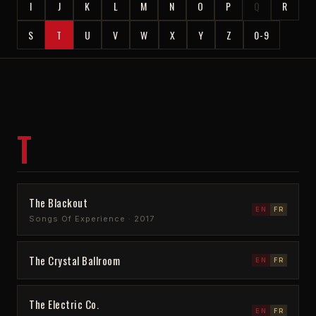
I
J
K
L
M
N
O
P
Q
R
S
T
U
V
W
X
Y
Z
0-9
T
The Blackout
EN
FR
Songs Of Experience · 2017
The Crystal Ballroom
EN
FR
The Electric Co.
EN
FR