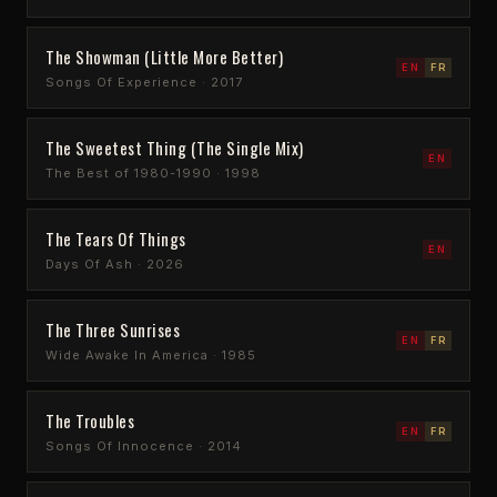
The Showman (Little More Better)
EN
FR
Songs Of Experience · 2017
The Sweetest Thing (The Single Mix)
EN
The Best of 1980-1990 · 1998
The Tears Of Things
EN
Days Of Ash · 2026
The Three Sunrises
EN
FR
Wide Awake In America · 1985
The Troubles
EN
FR
Songs Of Innocence · 2014