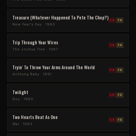
Treasure (Whatever Happened To Pete The Chop?)
EN
FR
New Year's Day · 1983
Trip Through Your Wires
EN
FR
The Joshua Tree · 1987
Tryin' To Throw Your Arms Around The World
EN
FR
Achtung Baby · 1991
Twilight
EN
FR
Boy · 1980
Two Hearts Beat As One
EN
FR
War · 1983