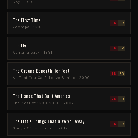
Boy · 1980
The First Time
EN
FR
Zooropa · 1993
The Fly
EN
FR
Achtung Baby · 1991
The Ground Beneath Her Feet
EN
FR
All That You Can't Leave Behind · 2000
The Hands That Built America
EN
FR
The Best of 1990-2000 · 2002
The Little Things That Give You Away
EN
FR
Songs Of Experience · 2017