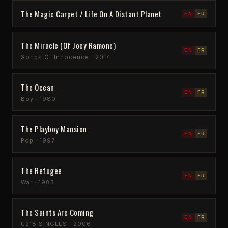
The Magic Carpet / Life On A Distant Planet
EN
FR
The Miracle (Of Joey Ramone)
EN
FR
Songs Of Innocence · 2014
The Ocean
EN
FR
Boy · 1980
The Playboy Mansion
EN
FR
Pop · 1997
The Refugee
EN
FR
War · 1983
The Saints Are Coming
EN
FR
U218 SINGLES · 2006