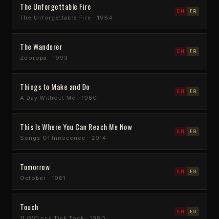
The Unforgettable Fire
EN
FR
The Unforgettable Fire · 1984
The Wanderer
EN
FR
Zooropa · 1993
Things to Make and Do
EN
FR
A Day Without Me · 1980
This Is Where You Can Reach Me Now
EN
FR
Songs Of Innocence · 2014
Tomorrow
EN
FR
October · 1981
Touch
EN
FR
11 O'Clock Tick Tock · 1980