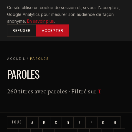
U2
Ce site utilise un cookie de session et, si vous l'acceptez,
achtung
Google Analytics pour mesurer son audience de façon
ACCUEIL
anonyme.
En savoir plus
.
REFUSER
ACCEPTER
ACCUEIL
/
PAROLES
ACCUEIL
PAROLES
PAROLES
260 titres avec paroles · Filtré sur
T
TOUS
A
B
C
D
E
F
G
H