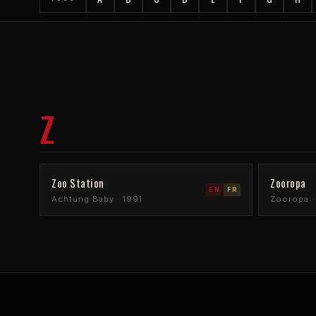
Z
Zoo Station
Zooropa
EN
FR
Achtung Baby · 1991
Zooropa ·