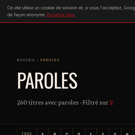
U2
Ce site utilise un cookie de session et, si vous l'acceptez, Go
achtung
ACTU
CONCERTS
DIS
de façon anonyme.
En savoir plus
.
ACCUEIL
ACCUEIL
PAROLES
ACCUEIL
/
PAROLES
PAROLES
260 titres avec paroles · Filtré sur
Z
TOUS
A
B
C
D
E
F
G
H